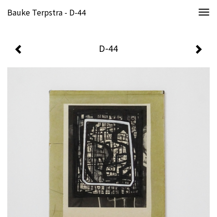
Bauke Terpstra - D-44
Togg
navi
D-44